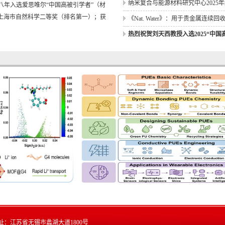
5连续八年入选爱思唯尔“中国高被引学者”（材
《Nat. Water》：用于贵金属连续
年获上海市自然科学二等奖（排名第一）；获
热烈祝贺刘天西教授入选2025“中国高
《Adv. Mater.》：快离子导体多
刘天西教授课题组2025年度总结
祝贺史振海同学入选2025年度中国科
《Adv. Mater.》：超轻耐烧蚀形
《Inorg. Chem.》：Pt-Pd金属烯
《Small》：具有晶格应力的Pd@Pd
2025先进功能材料东氿论坛暨第二届
《Adv. Funct. Mater.》：基于3
《ChemSusChem》：共轭配位聚
《Chem. Sci.》：钙钛矿氧化物
纳米复合与能源材料研究中心2025
《Angew. Chem. Int. Ed.》：
址：江苏省无锡市蠡湖大道1800号