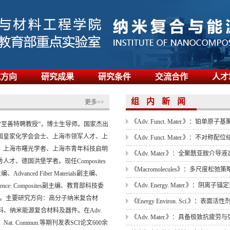
欢迎优秀学生加盟本课题组
《Adv. Mater.》：多组分纳米线
究方向
研究成果
研究条件
交流合作
人才
祝贺张龙生副教授入选英国皇家化学会EES
祝贺张龙生副教授荣获2023-2025年
组 内 新 闻
更多>>
《Adv. Funct. Mater.》：铂单
至善特聘教授”，博士生导师。国家杰出
《Adv. Funct. Mater.》：不对
国皇家化学会会士、上海市领军人才、上
《Adv. Mater.》：全聚酰亚胺介
、上海市曙光学者、上海市青年科技启明
才、德国洪堡学者。现任Composites
《Macromolecules》：多尺度松
编、Advanced Fiber Materials副主编、
《Adv. Energy. Mater.》：阴
ls Science: Composites副主编、教育部科技委
《Energy Environ. Sci.》：表
任。主要研究方向：高分子纳米复合材
、纳米能源复合材料及器件。在Adv.
《Adv. Mater.》：具备极致抗
, Soc.、Nat. Commun.等期刊发表SCI论文600余
纳米复合与能源材料研究中心2025