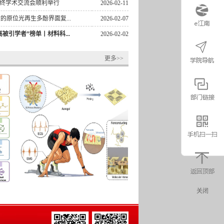
回收的原位光再生多酚界面复...
2026-02-07
被引学者”榜单丨材料科...
2026-02-02
尺度纳米限域突破全固态聚合物...
2026-01-02
更多>>
2026-01-02
协青年科技人才培育工程博...
2025-12-19
状记忆陶瓷化聚合物气凝胶：自...
2025-11-28
气凝胶调控d带中心增强电化学...
2025-10-29
-Cu核壳金属烯气凝胶增强乙腈...
2025-10-24
气凝胶功能材料学术论坛成...
2025-10-22
D打印两性离子凝胶微晶格的主...
2025-10-15
合物催化剂在电化学合成氨中的研...
2025-10-14
用于电催化氮/碳固定的研究进展
2025-10-14
关闭
年暑期学术交流会顺利举行
2025-09-26
高熵金属烯气凝胶：硝酸根还原反...
2025-09-18