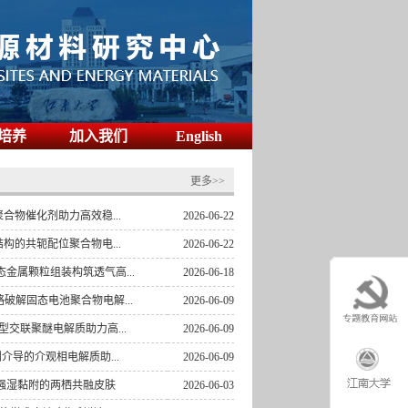
2019-11-11
气凝胶：定制吸附平衡特性助力...
2026-07-27
培养
加入我们
English
 Catalysis新锐科学家
2026-06-22
度Wiley中国杰出作者奖
2026-06-22
更多>>
原子基聚合物催化剂助力高效稳...
2026-06-22
称配位结构的共轭配位聚合物电...
2026-06-22
导液态金属颗粒组装构筑透气高...
2026-06-18
弛策略破解固态电池聚合物电解...
2026-06-09
离子锚定型交联聚醚电解质助力高...
2026-06-09
面活性剂介导的介观相电解质助...
2026-06-09
疲劳与强湿黏附的两栖共融皮肤
2026-06-03
年终学术交流会顺利举行
2026-02-11