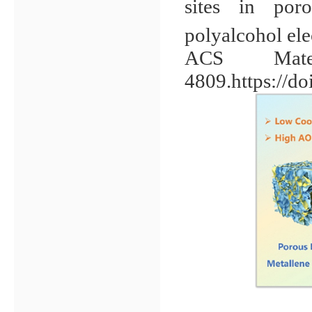
sites in por
polyalcohol el
ACS Mate
4809.
https://d