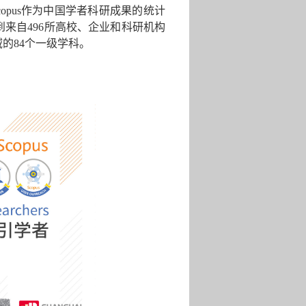
opus
作为中国学者科研成果的统计
到来自
496
所高校、企业和科研机构
域的
84
个一级学科。