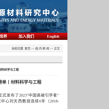
培养
加入我们
English
当前位置:
首页
>>
组 内 新 闻
>>
正文
丨材料科学与工程
榜单丨材料科学与工程
正式发布了
2023
“中国高被引学者”
究中心刘天西教授连续
6
年（
2018-