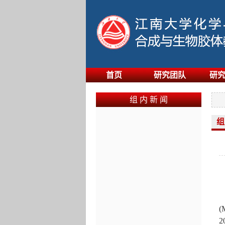
首页
研究团队
研
组 内 新 闻
组
(
M
2