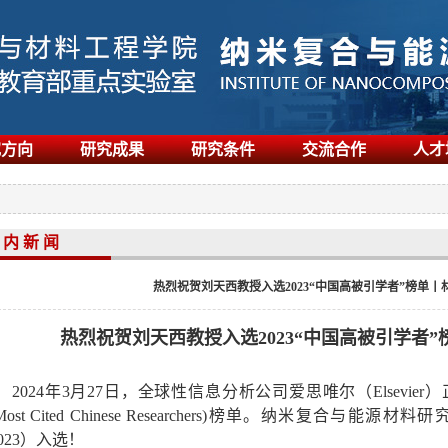
究方向
研究成果
研究条件
交流合作
人才
 内 新 闻
热烈祝贺刘天西教授入选2023“中国高被引学者”榜单
热烈祝贺刘天西教授入选
2023
“中国高被引学者”
2024
年
3
月
27
日，全球性信息分析公司爱思唯尔（
Elsevier
）
ost Cited Chinese Researchers
)榜单。纳米复合与能源材料研
023
）入选！