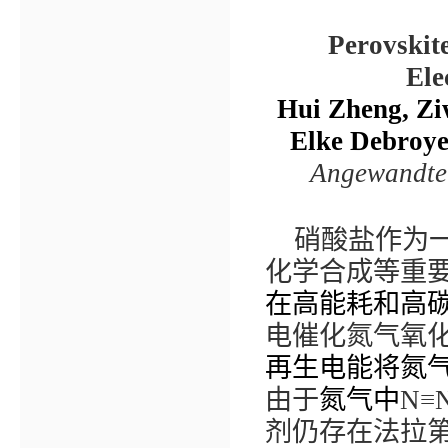
Perovskite
Ele
Hui Zheng, Zi
Elke Debroy
Angewandte 
硝酸盐作为
化学合成等重
在高能耗和高
电催化氮气氧
再生电能将氮
由于
氮气中
N
≡
剂仍存在法拉