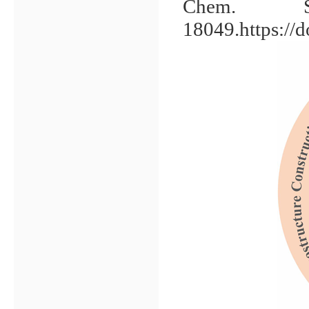
Chem. S
18049.
https:/