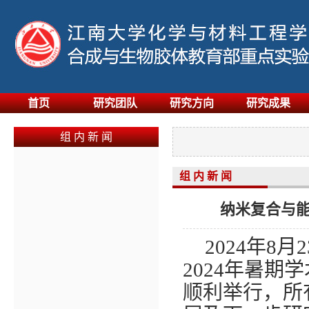
首页
研究团队
研究方向
研究成果
组 内 新 闻
组 内 新 闻
纳米复合与能
2024
年
8
月
2
2024
年暑期学
顺利举行，所