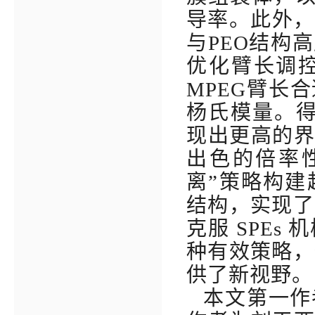
导率。此外，
与
PEO
结构高
优化臂长调
MPEG
臂长合
杨氏模量。
现出更高的
出色的倍率
离
”
策略构建
结构，实现了
克服
SPEs
机
种有效策略，
供了新视野
。
本文第一作