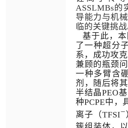
ASSLMBs
的
导能力与机
临的关键挑战
基于此，本
了一种超分
系，成功攻克
兼顾的瓶颈
一种多臂含
剂，随后将
半结晶
PEO
基
种
PCPE
中，
−
离子（
TFSI
簇组装体，