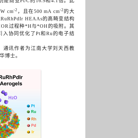
是商业Pt/C的16.9和4.1倍。此
-2
-2
W cm
，且在500 mA cm
的大
RhPdIr HEAAs的高畸变结构
R过程种*H与*OH的吸附。其
的引入协同优化了Pt和Ru的电子结
，通讯作者为江南大学刘天西教
华博士。