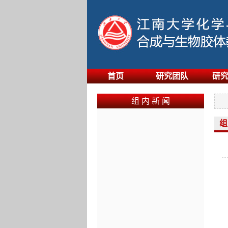
首页
研究团队
研
组 内 新 闻
组