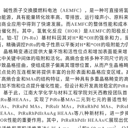
碱性质子交换膜燃料电池（AEMFC），是一种可直接将
力能源，具有能量转化效率高、零排放、运行噪声小、原料
的商业应用中得到了快速发展。而AEMFC的整体性能和成
极催化剂。其中，氢氧化反应（HOR）是AEMFC的阳极
程。铂-钌（Pt-Ru）基材料因其对H*和*OH的强亲和力
而，精确调控PtRu的电子性质以平衡对H*和*OH的吸附能
晶格畸变通过提供大量不饱和活性位点和增加表面能来增
化中关键中间体的吸附和活化。高熵合金将多种不同尺寸的
导致晶格扭曲，使组成原子偏离其理想位置，从而产生晶格畸
联点处的互连框架将提供丰富的台阶表面和晶格应变区域。高
了高熵合金和MAs的结构特征，是一种具有多重晶格畸变的
增加不饱和位点提升催化性能，但设计和开发高效稳定的PtRu
基于此，江南大学化学与材料工程学院刘天西教授团队首
PtRu基HEAAs，实现了PtRu基MAs二元到七元的普适性制备，
As、PtRuPd MAs、PtRuIr MAs，PtRuRhPd MAs、PtRuR
HEAAs、PtRuRhPdIrAuAg HEAAs等八种新材料，进
HOR性能的重要作用。其中，PtRuRhPdIr HEAAs/C展现
-1
-2