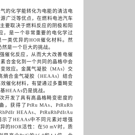
氢气的化学能转化为电能的清洁电
来源广泛等优点，在燃料电池汽车
本主要取决于燃料反应的阴极和阳
反应，是一个非常重要的电化学过
，是一类优异的HOR催化材料。然
力仍然是一个巨大的挑战
。
强催化反应，从而大大改善电催
元素合金化到一个共同的晶格中会
变效应。金属气凝胶（MAs）交
熵合金气凝胶（HEAAs）结合
高效催化材料，有望通过多重畸变
基HEAAs仍是挑战。
次开发了具有高晶格畸变密度的
获得了PtRu MAs、PtRuRh
hPdIr HEAAs、PtRuRhPdIrAu
一步揭示了HEAAs中不同元素对增强
出优异的HOR活性：在50 mV时，质