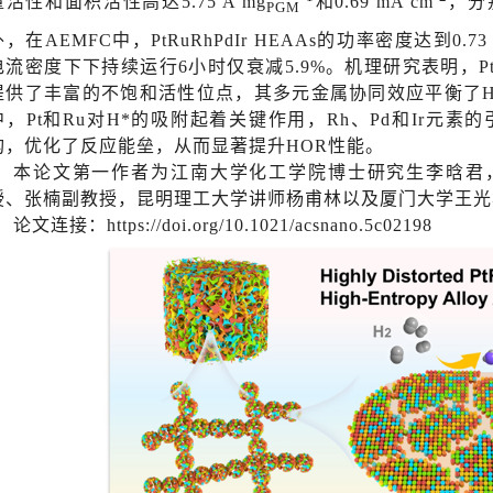
量活性和面积活性高达5.75 A mg
和0.69
mA cm
，分别
PGM
，在AEMFC中，PtRuRhPdIr HEAAs的功率密度达到0.73 
电流密度下下持续运行6小时仅衰减5.9%。机理研究表明，PtRu
提供了丰富的不饱和活性位点，其多元金属协同效应平衡了HO
中，Pt和Ru对H*的吸附起着关键作用，Rh、Pd和Ir元素
构，优化了反应能垒，从而显著提升HOR性能。
本论文第一作者为江南大学化工学院博士研究生李晗君
授、张楠副教授，昆明理工大学讲师杨甫林以及厦门大学王光
论文连接：
https://doi.org/10.1021/acsnano.5c02198