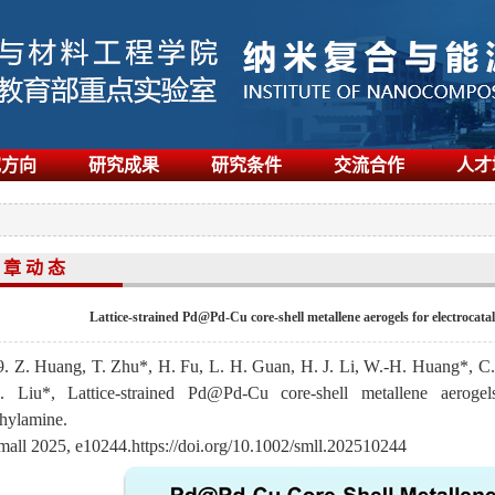
究方向
研究成果
研究条件
交流合作
人才
 章 动 态
Lattice-strained Pd@Pd-Cu core-shell metallene aerogels for electrocataly
9. Z. Huang, T. Zhu*, H. Fu, L. H. Guan, H. J. Li, W.-H. Huang*, 
. Liu
*,
Lattice-strained Pd@Pd-Cu core-shell metallene aerogels 
thylamine
.
mall 2025, e10244.
https://doi.org/10.1002/smll.202510244