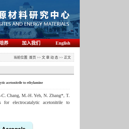
培养
加入我们
English
当前位置:
首页
>>
文 章 动 态
>>
正文
tic acetonitrile to ethylamine
C.-C. Chang, M.-H. Yeh, N. Zhang*,
T.
for electrocatalytic acetonitrile to