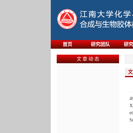
首页
研究团队
研
文 章 动 态
文
4
X
e
S