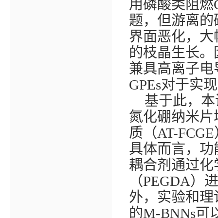
用磷酸类阻燃
题，但游离的
界面恶化，大
的枝晶生长。
兼具高离子电
GPEs
对于实现
基于此，本
氮化硼纳米片
质（
AT-FCGE
具体而言，功
耦合剂通过化
（
PEGDA
）
外，实验和理
的
M-BNNs
可