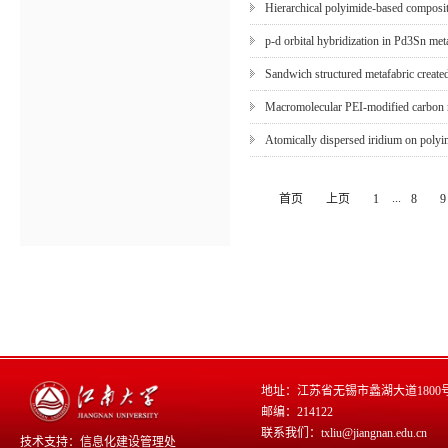
Hierarchical polyimide-based composit
p-d orbital hybridization in Pd3Sn meta
Sandwich structured metafabric creat
Macromolecular PEI-modified carbon nan
Atomically dispersed iridium on polyi
...
首页
上页
1
8
9
地址：江苏省无锡市蠡湖大道1800
邮编：214122
联系我们：txliu@jiangnan.edu.cn
技术支持：
信息化建设管理处