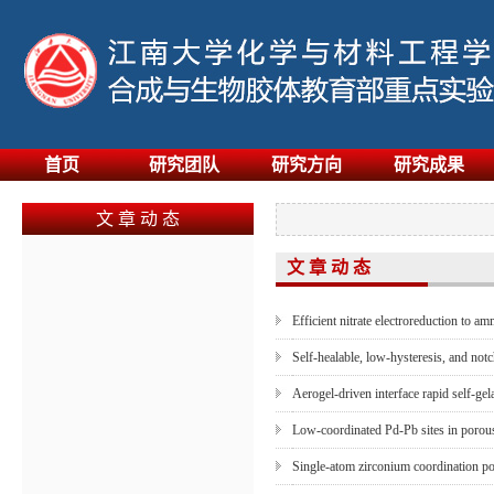
首页
研究团队
研究方向
研究成果
文 章 动 态
文 章 动 态
Efficient nitrate electroreduction to a
Self-healable, low-hysteresis, and notc
Aerogel-driven interface rapid self-gel
Low-coordinated Pd-Pb sites in porous
Single-atom zirconium coordination poly